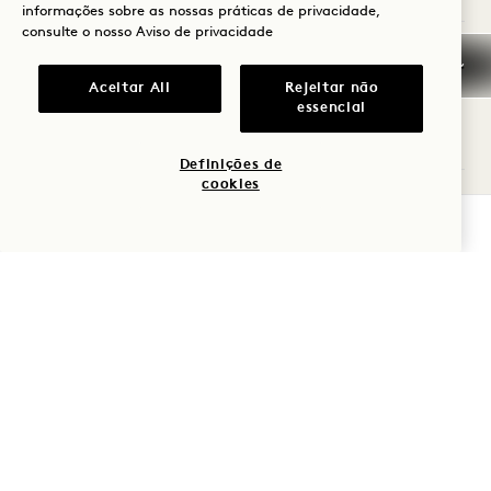
informações sobre as nossas práticas de privacidade,
consulte o nosso
Aviso de privacidade
Restauração e entretenimento
Aceitar All
Rejeitar não
essencial
Definições de
cookies
Eventos privados, reuniões e
VERIFICAR DISPONIBILIDADE
casamentos
1 Hotel Seattle