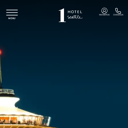
Saltar para o conteúdo principal
MEMBROS
CHAMADA
MENU