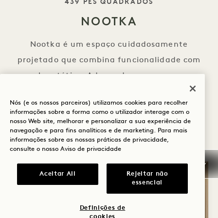
SLOGAN
439 PÉS QUADRADOS
NOOTKA
Nootka é um espaço cuidadosamente
projetado que combina funcionalidade com
apelo estético. Adequado para pequenas
reuniões ou workshops, all ambiente que
Nós (e os nossos parceiros) utilizamos cookies para recolher
enfatiza a luz natural e o design sustentável.
informações sobre a forma como o utilizador interage com o
nosso Web site, melhorar e personalizar a sua experiência de
VISITA 360
VER DETALHES
navegação e para fins analíticos e de marketing. Para mais
informações sobre as nossas práticas de privacidade,
consulte o nosso
Aviso de privacidade
Aceitar All
Rejeitar não
essencial
Definições de
cookies