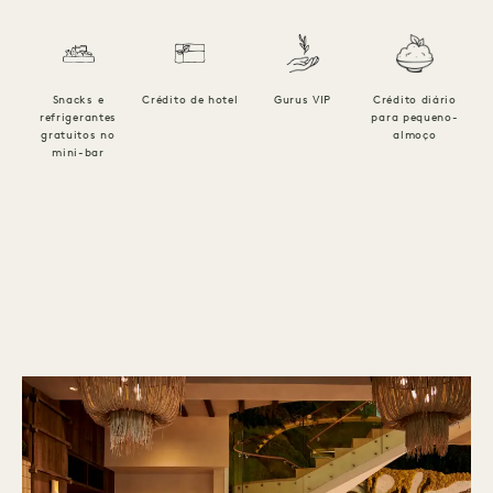
Snacks e
Crédito de hotel
Gurus VIP
Crédito diário
refrigerantes
para pequeno-
p
gratuitos no
almoço
mini-bar
1 / 5