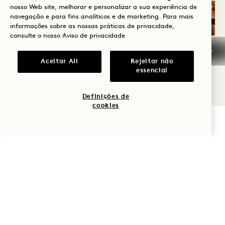
nosso Web site, melhorar e personalizar a sua experiência de
navegação e para fins analíticos e de marketing. Para mais
informações sobre as nossas práticas de privacidade,
consulte o nosso
Aviso de privacidade
A COLEÇÃO
Aceitar All
Rejeitar não
essencial
Cada refúgio desta coleção foi
Definições de
cuidadosamente concebido para proporcionar
cookies
uma profunda sensação de conforto natural,
VERIFICAR DISPONIBILIDADE
refletindo ao mesmo tempo o espírito único de
Seattle. Com suites espaçosas dotadas de
terraços privados, cozinhas compactas e vistas
serenas para o parque, cada espaço convida-o
a relaxar num ambiente de luxo descontraído
e autêntico.