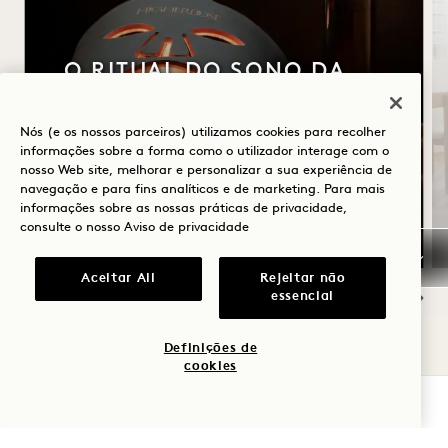
O RITUAL DO SONO DA
HIGHERDOSE
Nós (e os nossos parceiros) utilizamos cookies para recolher
Máscara facial de luz vermelha
informações sobre a forma como o utilizador interage com o
HigherDOSE
nosso Web site, melhorar e personalizar a sua experiência de
navegação e para fins analíticos e de marketing. Para mais
Spray transdérmico de magnésio
informações sobre as nossas práticas de privacidade,
Escova corporal de cobre
consulte o nosso
Aviso de privacidade
Aceitar All
Rejeitar não
essencial
NaN / 9
Definições de
cookies
VERIFICAR DISPONIBILIDADE