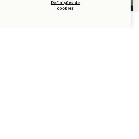
Definições de
Todos os sábados
cookies
VERIFICAR DISPONIBILIDADE
TER
11
DE AGOSTO
Terraço da Pradaria Costeira
SAUDAÇÃO AO PÔR DO
SOL