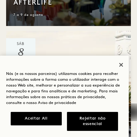
AFTERLIFE
7 a 9 de agosto
SÁB
8
DE AGOSTO
Nós (e os nossos parceiros) utilizamos cookies para recolher
informações sobre a forma como o utilizador interage com o
nosso Web site, melhorar e personalizar a sua experiência de
navegação e para fins analíticos e de marketing. Para mais
informações sobre as nossas práticas de privacidade,
consulte o nosso
Aviso de privacidade
Terraço da Pradaria Costeira
Aceitar All
Rejeitar não
SÁBADO AO NASCER DO
essencial
SOL