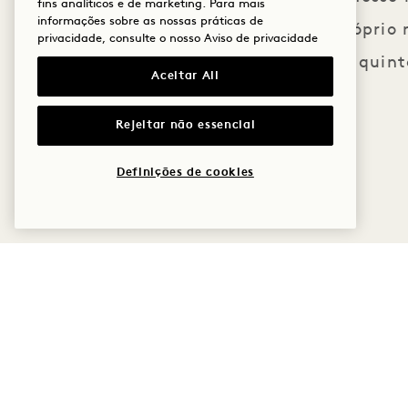
fins analíticos e de marketing. Para mais
informações sobre as nossas práticas de
ao seu próprio 
privacidade, consulte o nosso
Aviso de privacidade
terraço no quint
Aceitar All
Rejeitar não essencial
Definições de cookies
1 Hotel San Francisco
8 Mission Street
Políticas