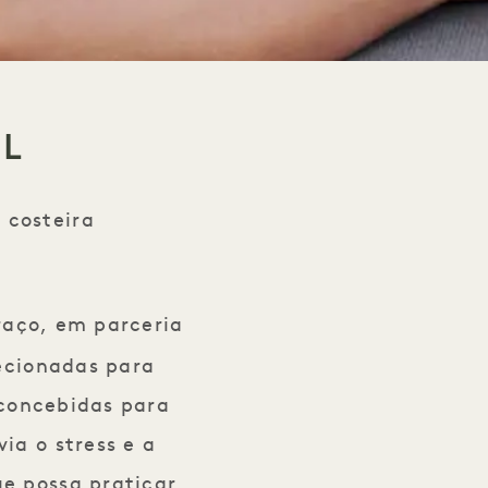
OL
 costeira
l
raço, em parceria
ecionadas para
concebidas para
ia o stress e a
ue possa praticar