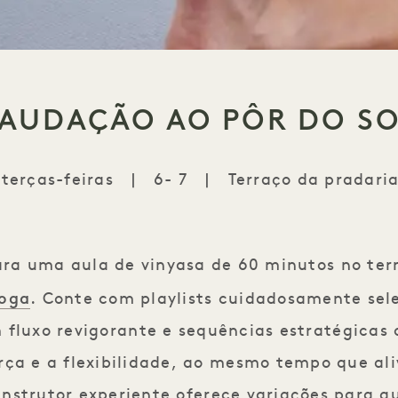
AUDAÇÃO AO PÔR DO S
 terças-feiras
|
6- 7
|
Terraço da pradaria
Saudação ao pôr do so
ara uma aula de vinyasa de 60 minutos no ter
Yoga
. Conte com playlists cuidadosamente sel
fluxo revigorante e sequências estratégicas 
ça e a flexibilidade, ao mesmo tempo que aliv
instrutor experiente oferece variações para q