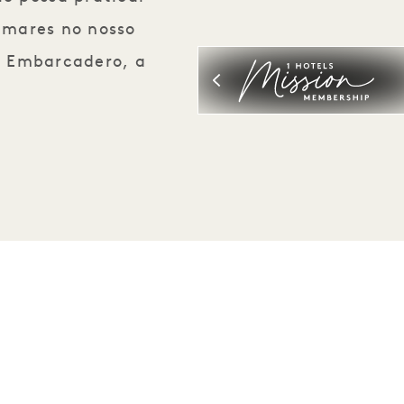
tamares no nosso
do Embarcadero, a
Seja o primeiro a saber tudo sobre 1 Hotels.
Nome próprio