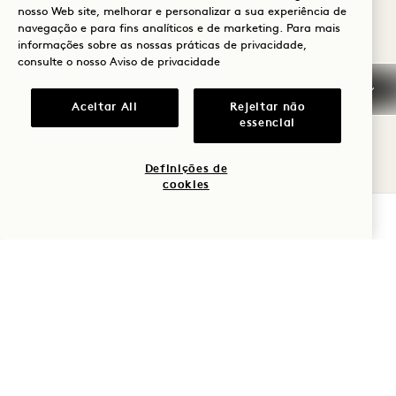
Ferry Plaza Farmers Market e estão
nosso Web site, melhorar e personalizar a sua experiência de
navegação e para fins analíticos e de marketing. Para mais
disponíveis diariamente para os hóspedes e
informações sobre as nossas práticas de privacidade,
visitantes.
consulte o nosso
Aviso de privacidade
HORÁRIOS
Aceitar All
Rejeitar não
essencial
Diariamente das 8h às 17h
Definições de
cookies
VERIFICAR DISPONIBILIDADE
CHEFE DE COZINHA ERIC
MARTING
Como chef executivo, Eric Marting supervisiona all as