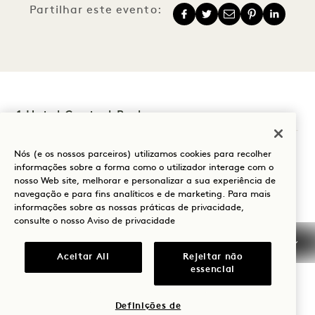
Partilhar este evento:
1 Hotel Central Park
1414 Sixth Avenue
Nós (e os nossos parceiros) utilizamos cookies para recolher
informações sobre a forma como o utilizador interage com o
Nova Iorque
,
NY
10019
nosso Web site, melhorar e personalizar a sua experiência de
Estados Unidos
navegação e para fins analíticos e de marketing. Para mais
informações sobre as nossas práticas de privacidade,
Hotel:
consulte o nosso
Aviso de privacidade
+1 212 703 2001
Reservas:
Aceitar All
Rejeitar não
essencial
+1 833 625 4111
Central Park
Contactar-nos
Definições de