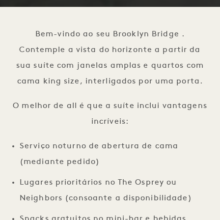
1 / 5
Bem-vindo ao seu Brooklyn Bridge .
Contemple a vista do horizonte a partir da
sua suíte com janelas amplas e quartos com
cama king size, interligados por uma porta.
O melhor de all é que a suíte inclui vantagens
incríveis:
Serviço noturno de abertura de cama
(mediante pedido)
Lugares prioritários no The Osprey ou
Neighbors (consoante a disponibilidade)
Snacks gratuitos no mini-bar e bebidas