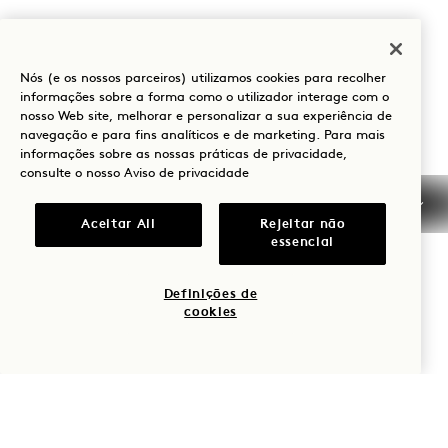
Nós (e os nossos parceiros) utilizamos cookies para recolher
MENU
informações sobre a forma como o utilizador interage com o
nosso Web site, melhorar e personalizar a sua experiência de
navegação e para fins analíticos e de marketing. Para mais
informações sobre as nossas práticas de privacidade,
consulte o nosso
Aviso de privacidade
PETISCOS
Aceitar All
Rejeitar não
essencial
PÃO e AZEITE
focaccia, palitos de pão 9
Definições de
cookies
AZEITONAS
kalamata, castelvetrano, taggiasca 9
NOCI ARROSTO*
mistura de frutos secos* 9