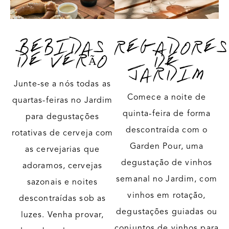
QUARTAS-FEIRAS DO SLOGAN
SLOGAN DAS 
BEBIDAS
REGADORES
DE VERÃO
DE
JARDIM
Junte-se a nós todas as
Comece a noite de
quartas-feiras no Jardim
quinta-feira de forma
para degustações
descontraída com o
rotativas de cerveja com
Garden Pour, uma
as cervejarias que
degustação de vinhos
adoramos, cervejas
semanal no Jardim, com
sazonais e noites
vinhos em rotação,
descontraídas sob as
degustações guiadas ou
luzes. Venha provar,
conjuntos de vinhos para