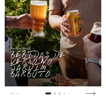
Brooklyn Bridge
BEBIDAS DE
VERÃO NO
JARDIM
BARBUTO
1 / 5