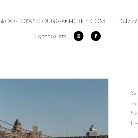
TSROOFTOPANDLOUNGE@1HOTELS.COM
347.6
Siga-nos em
https://www.instagram.
https://www.fac
De
ho
Br
1 