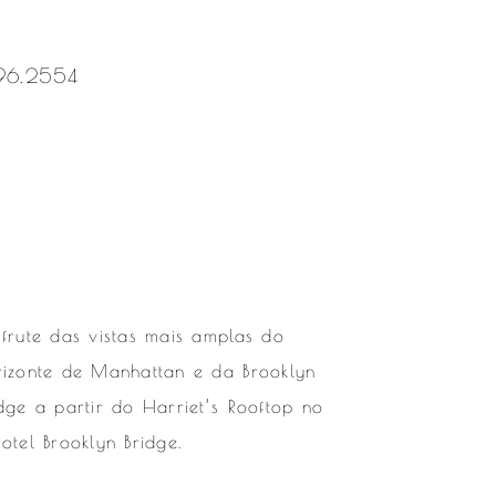
96.2554
com/harrietsbk/
ebook.com/HarrietsBK/
sfrute das vistas mais amplas do
rizonte de Manhattan e da Brooklyn
idge a partir do Harriet’s Rooftop no
Hotel Brooklyn Bridge.