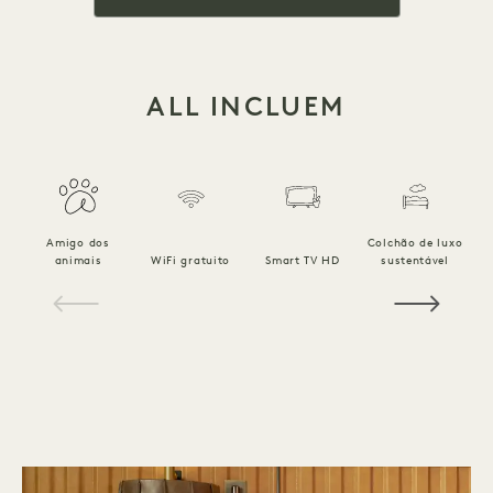
ALL INCLUEM
Amigo dos
Colchão de luxo
R
animais
WiFi gratuito
Smart TV HD
sustentável
1 / 18