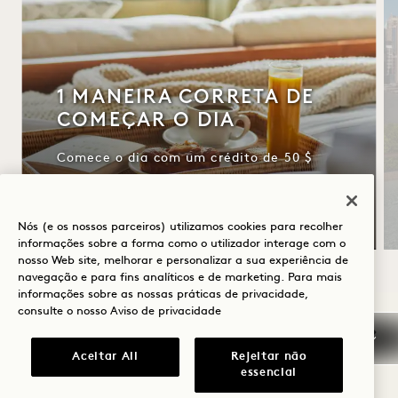
1 MANEIRA CORRETA DE
COMEÇAR O DIA
Comece o dia com um crédito de 50 $
para o pequeno-almoço
Cancelamento flexível
Nós (e os nossos parceiros) utilizamos cookies para recolher
informações sobre a forma como o utilizador interage com o
nosso Web site, melhorar e personalizar a sua experiência de
navegação e para fins analíticos e de marketing. Para mais
informações sobre as nossas práticas de privacidade,
NaN / 9
consulte o nosso
Aviso de privacidade
Aceitar All
Rejeitar não
essencial