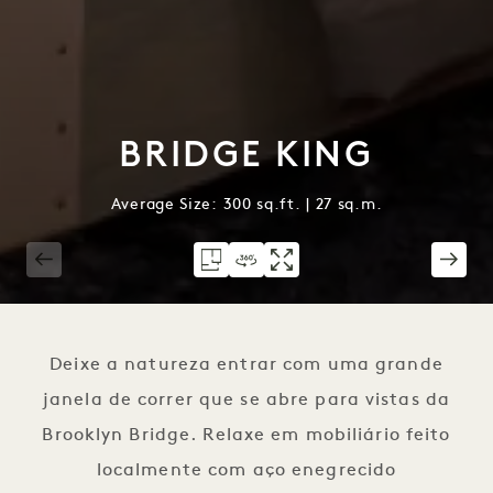
BRIDGE KING
Average Size: 300 sq.ft. | 27 sq.m.
1 / 5
Deixe a natureza entrar com uma grande
janela de correr que se abre para vistas da
Brooklyn Bridge. Relaxe em mobiliário feito
localmente com aço enegrecido