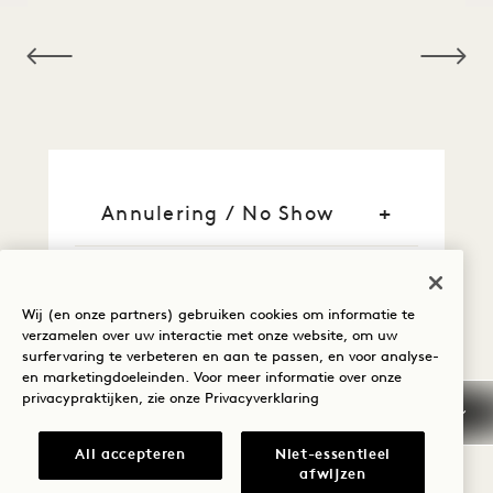
NaN / 12
Annulering / No Show
Algemene
reserveringsinformatie
Wij (en onze partners) gebruiken cookies om informatie te
verzamelen over uw interactie met onze website, om uw
Kredietkaarten
surfervaring te verbeteren en aan te passen, en voor analyse-
en marketingdoeleinden. Voor meer informatie over onze
privacypraktijken, zie onze
Privacyverklaring
Vroege aankomst / Laat
vertrek
All accepteren
Niet-essentieel
afwijzen