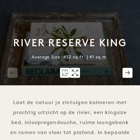
RIVER RESERVE KING
Average Size: 452 sq.ft. | 41 sq.m.
1 / 6
Laat de natuur je zintuigen kalmeren met
prachtig uitzicht op de rivier, een kingsize
bed, inloopregendouche, ruime loungebank
en ramen van vloer tot plafond. In bepaalde