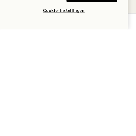
Belastingen en heffingen
Cookie-instellingen
Huisdieren
BESCHIKBAARHEID CONTROLEREN
Parkeren
Roken
Veelgestelde vragen