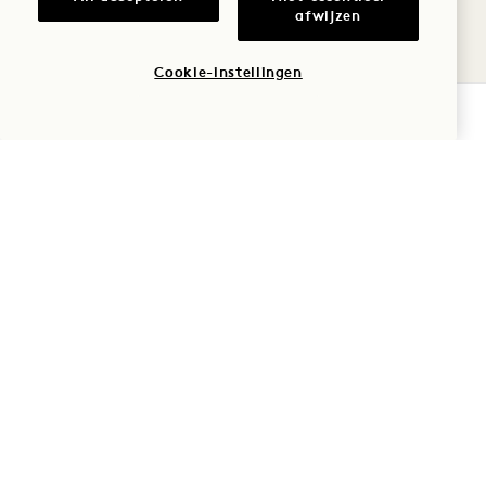
afwijzen
Belastingen en heffingen
Cookie-instellingen
BESCHIKBAARHEID CONTROLEREN
Huisdieren
Parkeren
Roken
Veelgestelde vragen