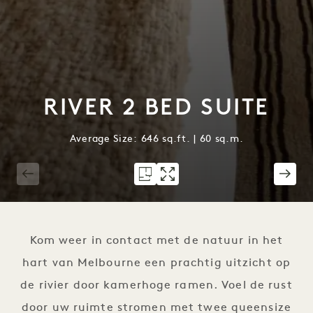
RIVER 2 BED SUITE
Average Size: 646 sq.ft. | 60 sq.m.
1 / 5
Kom weer in contact met de natuur in het
hart van Melbourne een prachtig uitzicht op
de rivier door kamerhoge ramen. Voel de rust
door uw ruimte stromen met twee queensize