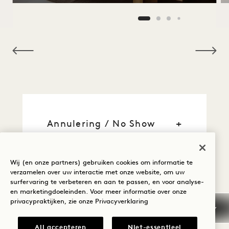
NaN / 12
Annulering / No Show
Algemene
reserveringsinformatie
Wij (en onze partners) gebruiken cookies om informatie te
verzamelen over uw interactie met onze website, om uw
surfervaring te verbeteren en aan te passen, en voor analyse-
Kredietkaarten
en marketingdoeleinden. Voor meer informatie over onze
privacypraktijken, zie onze
Privacyverklaring
Vroege aankomst / Laat
vertrek
All accepteren
Niet-essentieel