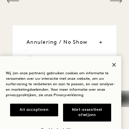
Annulering / No Show
Algemene
reserveringsinformatie
Wij (en onze partners) gebruiken cookies om informatie te
Kredietkaarten
verzamelen over uw interactie met onze website, om uw
surfervaring te verbeteren en aan te passen, en voor analyse-
en marketingdoeleinden. Voor meer informatie over onze
Vroege aankomst / Laat
privacypraktijken, zie onze
Privacyverklaring
vertrek
All accepteren
Niet-essentieel
afwijzen
Belastingen en heffingen