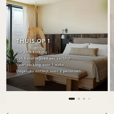
THUIS OP 1
Tot 20% korting
$50 hoteltegoed per verblijf
Valetparking voor 1 auto
Dagelijks ontbijt voor 2 personen
NaN / 12