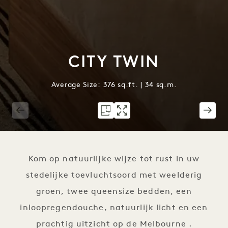
CITY TWIN
Average Size: 376 sq.ft. | 34 sq.m.
1 / 5
Kom op natuurlijke wijze tot rust in uw
stedelijke toevluchtsoord met weelderig
groen, twee queensize bedden, een
inloopregendouche, natuurlijk licht en een
prachtig uitzicht op de Melbourne .