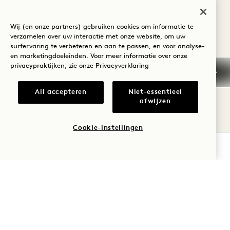
Wij (en onze partners) gebruiken cookies om informatie te
Annulering / No Show
verzamelen over uw interactie met onze website, om uw
surfervaring te verbeteren en aan te passen, en voor analyse-
en marketingdoeleinden. Voor meer informatie over onze
Algemene
privacypraktijken, zie onze
Privacyverklaring
reserveringsinformatie
All accepteren
Niet-essentieel
Kredietkaarten
afwijzen
Vroege aankomst / Laat
Cookie-instellingen
vertrek
BESCHIKBAARHEID CONTROLEREN
Belastingen en heffingen
Huisdieren
Parkeren