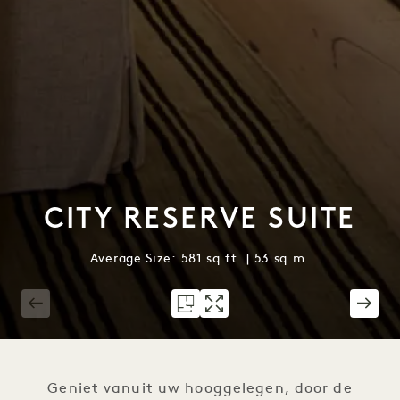
CITY RESERVE SUITE
Average Size: 581 sq.ft. | 53 sq.m.
1 / 8
Geniet vanuit uw hooggelegen, door de