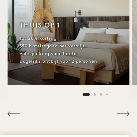
THUIS OP 1
Tot 20% korting
$50 hoteltegoed per verblijf
Valetparking voor 1 auto
Dagelijks ontbijt voor 2 personen
NaN / 12