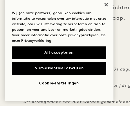
ritueel ervoor dat het lichaam lichte
Wij (en onze partners) gebruiken cookies om
klaar is voor een rustgevende slaap.
informatie te verzamelen over uw interactie met onze
website, om uw surfervaring te verbeteren en aan te
passen, en voor analyse- en marketingdoeleinden.
1,5 uur | 280 dollar
Voor meer informatie over onze privacypraktijken, zie
onze
Privacyverklaring
All accepteren
DE FIJNDRUK
Niet-essentieel afwijzen
Aanbieding geldig van 1 juli tot en met 31 aug
Afhankelijk van beschikbaarheid
Cookie-instellingen
Er geldt een annuleringsbeleid van 24 uur | Er
feestdagen.
Dit arrangement kan niet worden gecombineer
promoties.