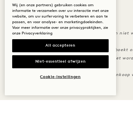
Wij (en onze partners) gebruiken cookies om
informatie te verzamelen over uw interactie met onze
website, om uw surfervaring te verbeteren en aan te
passen, en voor analyse- en marketingdoeleinden.
DE KLEINE LETTERS
Voor meer informatie over onze privacypraktijken, zie
Het tegoed is niet overdraagbaar en kan niet 
onze
Privacyverklaring
verblijven
All accepteren
Kosten moeten op uw kamer worden geboekt o
Het tarief is inclusief korting en kan niet w
Niet-essentieel afwijzen
aanbiedingen of tarieven
Het ontbijttegoed geldt niet voor de aankoop 
Cookie-instellingen
Er geldt een flexibel annuleringsbeleid
MEER AANBIEDINGEN E