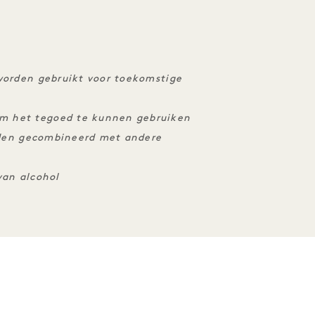
worden gebruikt voor toekomstige
m het tegoed te kunnen gebruiken
orden gecombineerd met andere
van alcohol
N ERVARINGEN