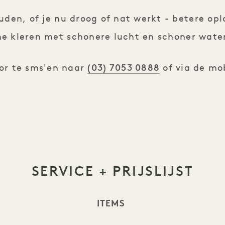
uden, of je nu droog of nat werkt - betere o
 kleren met schonere lucht en schoner water.
(03) 7053 0888
or te sms'en naar
of via de mob
SERVICE + PRIJSLIJST
ITEMS