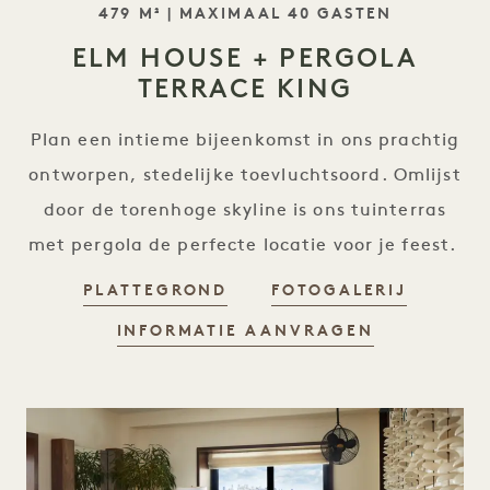
SLOGAN
479 M² | MAXIMAAL 40 GASTEN
ELM HOUSE + PERGOLA
TERRACE KING
Plan een intieme bijeenkomst in ons prachtig
ontworpen, stedelijke toevluchtsoord. Omlijst
door de torenhoge skyline is ons tuinterras
met pergola de perfecte locatie voor je feest.
ELM HOUSE + PERGOLA T
ELM HO
PLATTEGROND
FOTOGALERIJ
ELM HOUSE
INFORMATIE AANVRAGEN