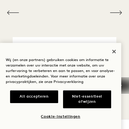
NaN / 6
ANNULERING / NIET
VERSCHIJNEN
Wij (en onze partners) gebruiken cookies om informatie te
verzamelen over uw interactie met onze website, om uw
surfervaring te verbeteren en aan te passen, en voor analyse-
GARANTIE, BORG EN
en marketingdoeleinden. Voor meer informatie over onze
BETALING
privacypraktijken, zie onze
Privacyverklaring
VROEGE AANKOMST /
All accepteren
Niet-essentieel
LAAT VERTREK
afwijzen
BELASTINGEN EN
Cookie-instellingen
HEFFINGEN
BESCHIKBAARHEID CONTROLEREN