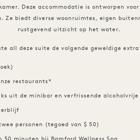
kamer. Deze accommodatie is ontworpen voor l
p. Ze biedt diverse woonruimtes, eigen buiten
rustgevend uitzicht op het water.
ste all deze suite de volgende geweldige extra
zoek)
onze restaurants*
ks uit de minibar en verfrissende alcoholvrij
verblijf
r twee personen (tegoed van $ 50)
n 50 minuten bij Bamford Wellness Spa