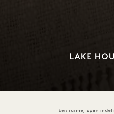
LAKE HOU
1 / 1
Een ruime, open inde