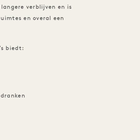
angere verblijven en is
ruimtes en overal een
’s biedt:
e dranken