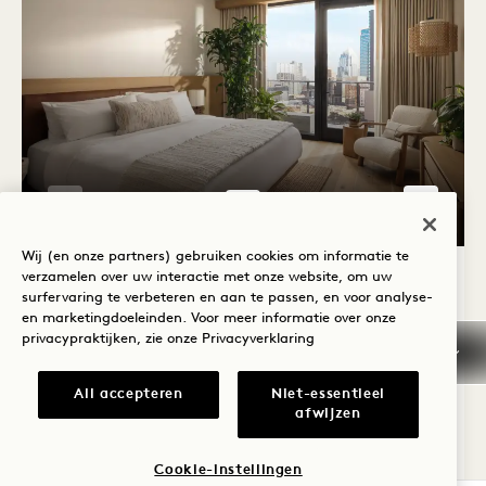
GALERIE 7590
STADSAPPARTEM
Wij (en onze partners) gebruiken cookies om informatie te
1 / 4
verzamelen over uw interactie met onze website, om uw
STADSAPPARTEMENT MET ÉÉN
surfervaring te verbeteren en aan te passen, en voor analyse-
SLAAPKAMER EN BALKON
en marketingdoeleinden. Voor meer informatie over onze
privacypraktijken, zie onze
Privacyverklaring
Uitzicht op de stad
Kingsize bed
4 Mensen
Aparte douche en bad
Slaapbank
All accepteren
Niet-essentieel
Ramen van vloer tot plafond
Balkon
afwijzen
Toegankelijke details
Cookie-instellingen
Average Size: 755 sq.ft. | 70 sq.m.