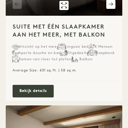
GALERIE 7591
SUITE MET ÉÉN
1 / 5
SUITE MET ÉÉN SLAAPKAMER
AAN HET MEER, MET BALKON
Uitzicht op het meer
Kingsize bed
4 Mensen
Aparte douche en bad
Zitgedeelte
Slaapbank
Ramen van vloer tot plafond
Balkon
Average Size: 631 sq.ft. | 58 sq.m.
Suite met één slaapkamer aan het meer
Bekijk details