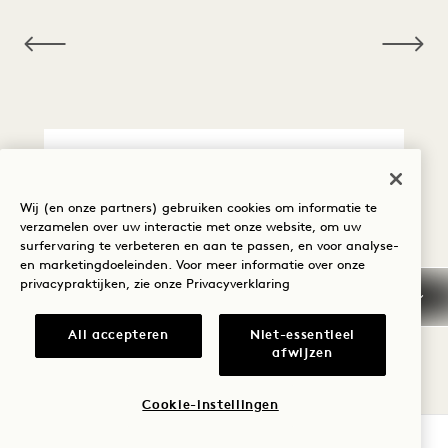
NaN / 6
ANNULERING / NIET
VERSCHIJNEN
Wij (en onze partners) gebruiken cookies om informatie te
verzamelen over uw interactie met onze website, om uw
surfervaring te verbeteren en aan te passen, en voor analyse-
GARANTIE, BORG EN
en marketingdoeleinden. Voor meer informatie over onze
BETALING
privacypraktijken, zie onze
Privacyverklaring
VROEGE AANKOMST /
All accepteren
Niet-essentieel
LAAT VERTREK
afwijzen
BELASTINGEN EN
Cookie-instellingen
HEFFINGEN
BESCHIKBAARHEID CONTROLEREN