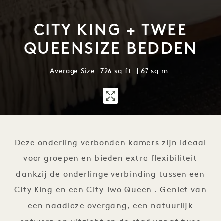
CITY KING + TWEE
QUEENSIZE BEDDEN
Average Size: 726 sq.ft. | 67 sq.m.
1 / 1
Deze onderling verbonden kamers zijn ideaal
voor groepen en bieden extra flexibiliteit
dankzij de onderlinge verbinding tussen een
City King en een City Two Queen . Geniet van
een naadloze overgang, een natuurlijk