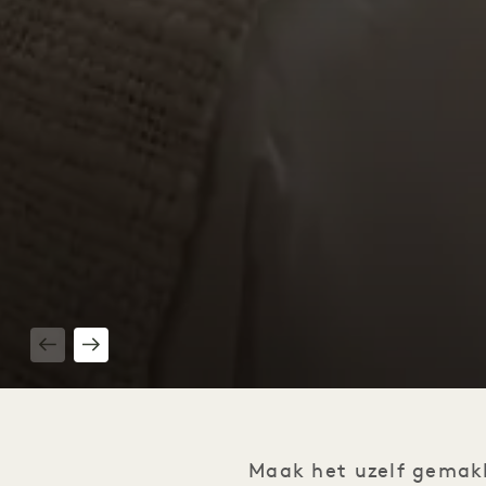
1 / 2
Maak het uzelf gemakk