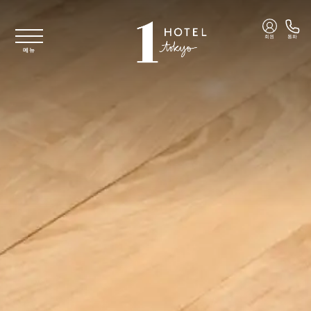
주요 콘텐츠로 건너뛰기
회원
통화
메뉴