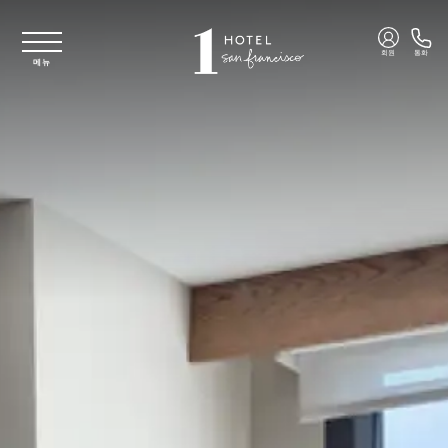
주요 콘텐츠로 건너뛰기
회원
통화
메뉴