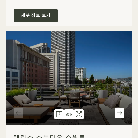
Waterfront King
세부 정보 보기
평면도 584
360도 가상 투어 584
갤러리 584
테라스 스튜디오 스위트
테라스 스튜디오 
테라스 스튜
1 / 6
테라스 스튜디오 스위트