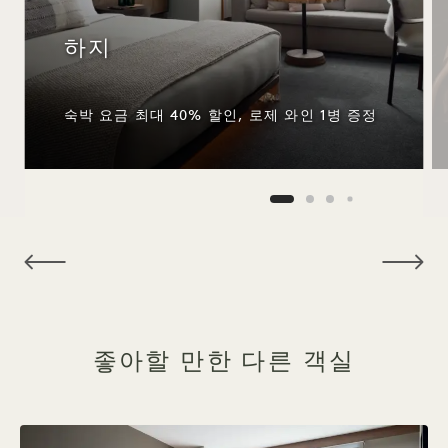
하지
숙박 요금 최대 40% 할인, 로제 와인 1병 증정
NaN / 11
좋아할 만한 다른 객실