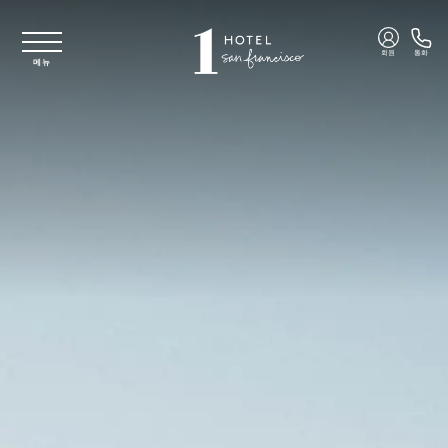
주요 콘텐츠로 건너뛰기
회원
통화
메뉴