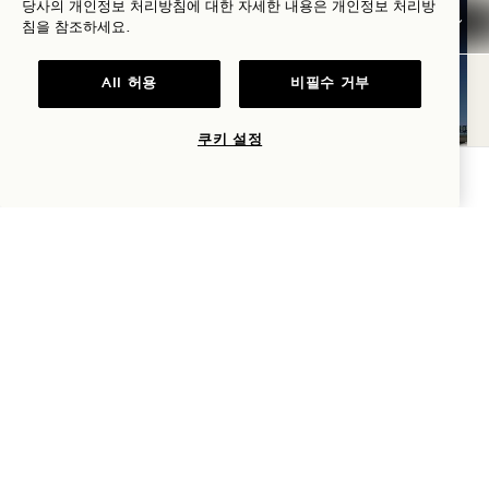
당사의 개인정보 처리방침에 대한 자세한 내용은
개인정보
처리방
침을 참조하세요.
All 허용
비필수 거부
쿠키 설정
가용성 확인
태그 라인
5층 | 1,040 평방 피트
코스탈 프레리 테라스
360 투어
세부 정보 보기