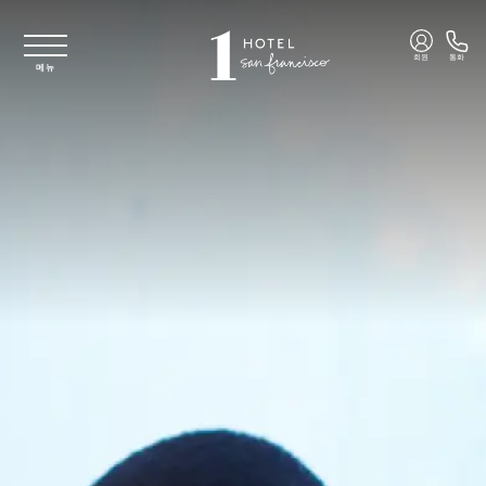
주요 콘텐츠로 건너뛰기
회원
통화
메뉴