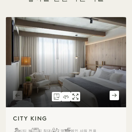
302호 평면도
360도 투어 302
갤러리 302
CITY KING
CITY KING
CITY KING
1 / 3
CITY KING
시티 뷰
킹 침대
2 명
레인 샤워 전용