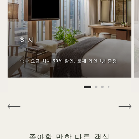
하지
숙박 요금 최대 30% 할인, 로제 와인 1병 증정
NaN / 15
좋아할 만한 다른 객실