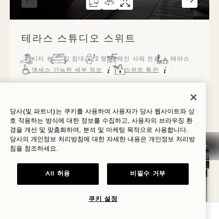
평면도 304
360도 가상 투어 304
갤러리 304
테라스 스튜디오 스위트
테라스 스튜디오 
테라스 스튜
1 / 2
테라스 스튜디오 스위트
시티 뷰
킹 침대
2 명
레인 샤워 전용
테라스
액세스 가능한 세부 정보
스위트 특전
Average Size: 470 sq.ft. | 43 sq.m.
당사(및 파트너)는 쿠키를 사용하여 사용자가 당사 웹사이트와 상
호 작용하는 방식에 대한 정보를 수집하고, 사용자의 브라우징 환
테라스 스튜디오 스위트
세부 정보 보기
경을 개선 및 맞춤화하며, 분석 및 마케팅 목적으로 사용합니다.
당사의 개인정보 처리방침에 대한 자세한 내용은
개인정보
처리방
침을 참조하세요.
All 허용
비필수 거부
쿠키 설정
가용성 확인