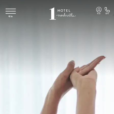
주요 콘텐츠로 건너뛰기
회원
통화
메뉴