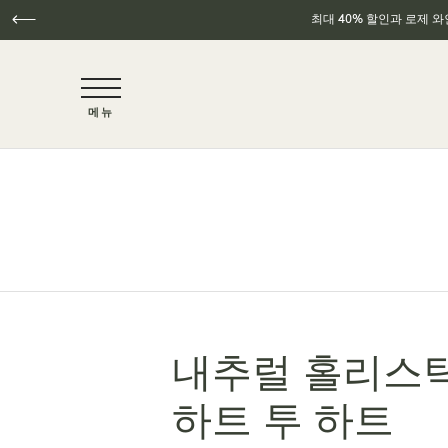
최대 40% 할인과 로제 
NaN / 6
메뉴
주요 콘텐츠로 건너뛰기
내추럴 홀리스틱
하트 투 하트