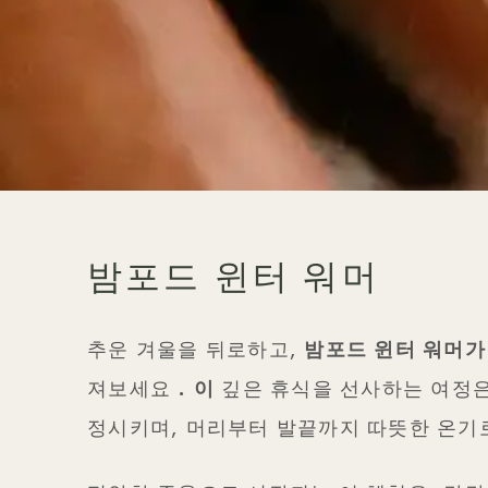
밤포드 윈터 워머
추운 겨울을 뒤로하고,
밤포드 윈터 워머
져보세요
. 이
깊은 휴식을 선사하는 여정은
정시키며, 머리부터 발끝까지 따뜻한 온기로