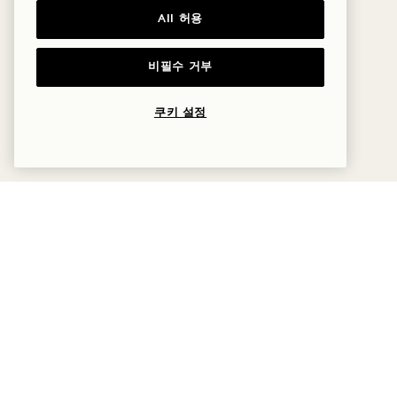
All 허용
겨울철 월~일요일 이용 가능
주말 및 공휴일에는 추가 요금이 부과됩니다
비필수 거부
쿠키 설정
더 많은 혜택과 체험
수면
맛