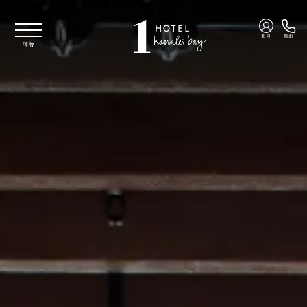
주요 콘텐츠로 건너뛰기
회원
통화
메뉴