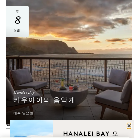
토
8
8월
Hanalei Bay
카우아이의 음악계
매주 일요일
전체 캘린더 보기
닫기
HANALEI BAY 오