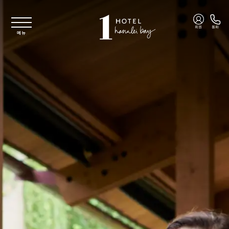
주요 콘텐츠로 건너뛰기
회원
통화
메뉴