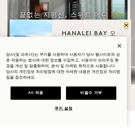
끝없는 지평선, 스위트 에디
션
닫기
HANALEI BAY 오
혜택
신 이유는 무엇인가
매일 $300 리조트 크레딧
요?
유연한 취소
정책
당사(및 파트너)는 쿠키를 사용하여 사용자가 당사 웹사이트와 상
호 작용하는 방식에 대한 정보를 수집하고, 사용자의 브라우징 환
웰니스
경을 개선 및 맞춤화하며, 분석 및 마케팅 목적으로 사용합니다.
당사의 개인정보 처리방침에 대한 자세한 내용은
개인정보
처리방
골프
침을 참조하세요.
NaN / 14
로맨스
All 허용
비필수 거부
가족과 함께하는
시간
쿠키 설정
가용성 확인
모험
1 Hotel Hanalei Bay