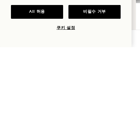
로맨스
All 허용
비필수 거부
가족과 함께하는
시간
쿠키 설정
1 Hotels
가용성 확인
모험
위치
Mission
1 Hotels 대한 모든 것을 가장 먼저 알아보세요.
우리의 이야기
팀에 합류하세요
이름
지속 가능성
1 Homes
The Field Guide
개발
성
프레스
문의하기
Goodthings 쇼핑
이메일
이용약관
및
개인정보처리방침
*에 동의합니다.
동의