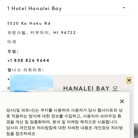
1 Hotel Hanalei Bay
5520 Ka Haku Rd
프린스빌, 카우아이
,
HI
96722
미국
호텔:
+1 808 826 9644
웰니스 리트리트:
+1 808 977 1237
닫기
HANALEI BAY 오
예약:
신 이유는 무엇인가
+1 833 623 2111
요?
Hanalei Bay
문의하기
당사(및 파트너)는 쿠키를 사용하여 사용자가 당사 웹사이트와 상
정책
언론
호 작용하는 방식에 대한 정보를 수집하고, 사용자의 브라우징 환
웰니스
경을 개선 및 맞춤화하며, 분석 및 마케팅 목적으로 사용합니다.
반려동물 친화
자주 묻는 질문
당사의 개인정보 처리방침에 대한 자세한 내용은
개인정보
처리방
골프
침을 참조하세요.
접근성
팀에 가입하기