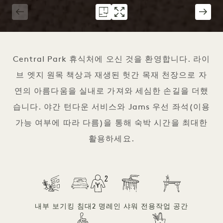
1 / 3
Central Park 휴식처에 오신 것을 환영합니다. 라이
브 엣지 원목 책상과 재생된 헛간 목재 천장으로 자
연의 아름다움을 실내로 가져와 세심한 손길을 더했
습니다. 야간 턴다운 서비스와 Jams 우선 좌석(이용
가능 여부에 따라 다름)을 통해 숙박 시간을 최대한
활용하세요.
내부 보기
킹 침대
2 명
레인 샤워 전용
작업 공간