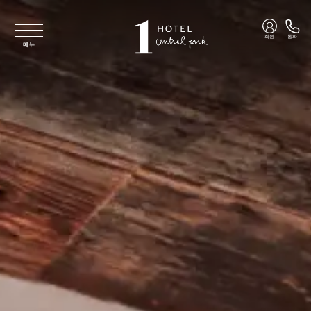
주요 콘텐츠로 건너뛰기
회원
통화
메뉴