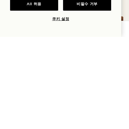
All 허용
비필수 거부
쿠키 설정
가용성 확인
평면도 37
갤러리 37
STUDIO KING
STUDIO KING
1 / 2
STUDIO KING
프리미엄 시티 뷰
킹 침대
2 명
레인 샤워 전용