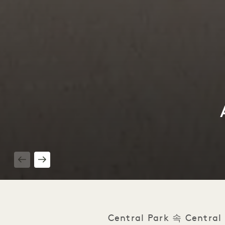
1 / 4
Central Park 속 Ce