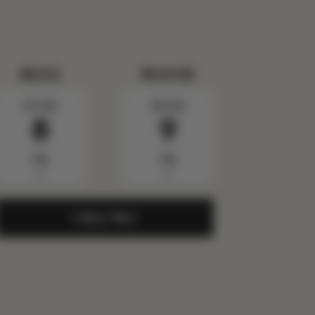
체크인
체크아웃
토요일
일요일
8
9
8월
8월
▼
▼
가용성 확인