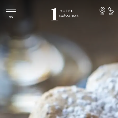
주요 콘텐츠로 건너뛰기
회원
통화
메뉴