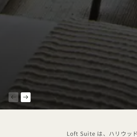
1 / 4
Loft Suite は、