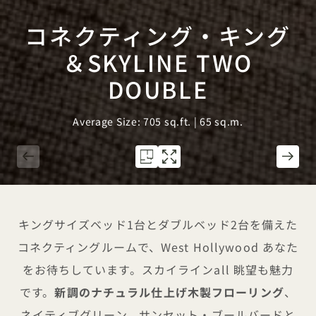
コネクティング・キング
＆SKYLINE TWO
DOUBLE
Average Size: 705 sq.ft. | 65 sq.m.
1 / 3
キングサイズベッド1台とダブルベッド2台を備えた
コネクティングルームで、West Hollywood あなた
をお待ちしています。スカイラインall 眺望も魅力
です。
新調のナチュラル仕上げ木製フローリング
、
ネイティブグリーン、サンセット・ブールバードと