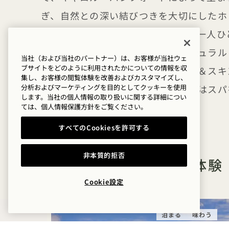
ぎ、自然との深い結びつきを大切にしたホ
盤としています。トリートメントは一人ひ
カスタマイズ。使用するのは、ナチュラル
当社（および当社のパートナー）は、お客様が当社ウェ
ブサイトをどのように利用されたかについての情報を収
で認証されたバンフォードのボディ＆スキ
集し、お客様の閲覧体験を改善およびカスタマイズし、
トの手技により、その心地よい余韻はスパ
分析およびマーケティングを目的としてクッキーを使用
します。当社の個人情報の取り扱いに関する詳細につい
す。
ては、
個人情報保護方針を
ご覧ください。
すべてのCookiesを許可する
非本質的拒否
そのほかのオファーと体験
Cookie設定
泊まる
味わう