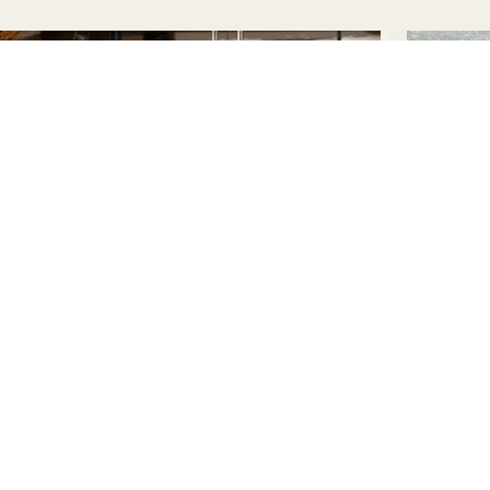
泊まる
サ
駐車も探索も自由
最大
駐車場1台無料
15
ホテルクレジット$25
毎日
レイトチェックアウト（午後2時）
(2
柔軟なキャンセル
柔軟