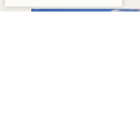
泊まる
味わう
夏季限定宿泊オファー
「サマーソルスティス」
宿泊料金が最大30%オフ
ロゼワイン1本付き
柔軟なキャンセル条件