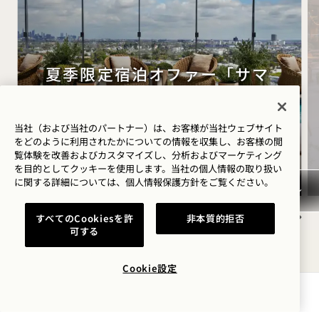
夏季限定宿泊オファー「サマ
ーソルスティス」
宿泊料金が最大30%オフ
当社（および当社のパートナー）は、お客様が当社ウェブサイト
ロゼワイン1本付き
をどのように利用されたかについての情報を収集し、お客様の閲
覧体験を改善およびカスタマイズし、分析およびマーケティング
柔軟なキャンセル条件
を目的としてクッキーを使用します。当社の個人情報の取り扱い
に関する詳細については、
個人情報保護方針を
ご覧ください。
すべてのCookiesを許
非本質的拒否
可する
NaN / 11
Cookie設定
空室状況を確認する