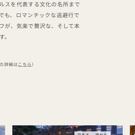
ルスを代表する文化の名所まで
でも、ロマンチックな逃避行で
フが、気楽で贅沢な、そして本
す。
の詳細は
こちら
）
泊まる
味わう