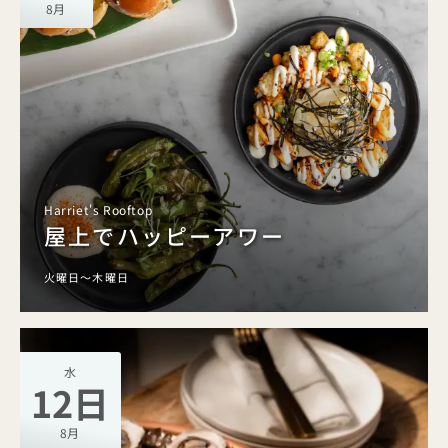
8月
Harriet's Rooftop
屋上でハッピーアワー
火曜日～木曜日
水
12日
8月