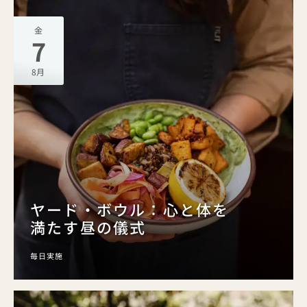
金
7
8月
ヤード・ボウル：心と体を
満たす昼の儀式
毎日実施