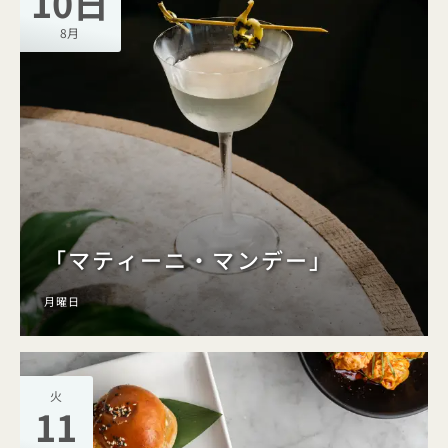
10日
8月
「マティーニ・マンデー」
月曜日
火
11