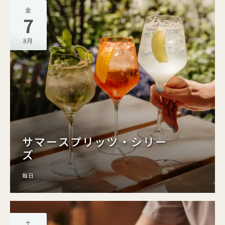
金
7
8月
サマースプリッツ・シリー
ズ
毎日
土