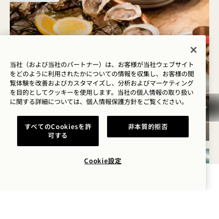
当社（および当社のパートナー）は、お客様が当社ウェブサイト
をどのように利用されたかについての情報を収集し、お客様の閲
覧体験を改善およびカスタマイズし、分析およびマーケティング
を目的としてクッキーを使用します。当社の個人情報の取り扱い
「SIP & SEA」木曜日
に関する詳細については、
個人情報保護方針を
ご覧ください。
木曜日
すべてのCookiesを許
非本質的拒否
可する
Cookie設定
水
12日
空室状況を確認する
8月