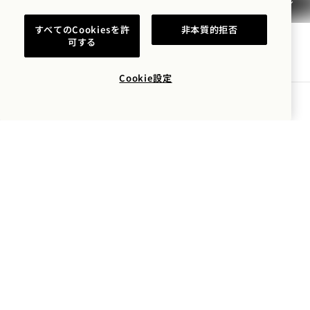
アクセシビリティ
すべてのCookiesを許
非本質的拒否
可する
Cookie設定
空室状況を確認する
1 Hotels
ロケーション
Mission
1 Hotels に関する情報をいち早くお届けします。
私たちのストーリー
採用情報
名前
サステナビリティ
1 Homes
The Field Guide
事業開発
名字
プレス情報
お問い合わせ
Goodthingsオンラインシ
Email
ョップ
利用規約と
プライバシーポリシーに
同意します。