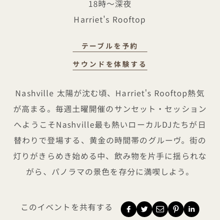
18時～深夜
Harriet's Rooftop
テーブルを予約
サンセット・セッションズ
サウンドを体験する
Nashville 太陽が沈む頃、Harriet's Rooftop熱気
が高まる。毎週土曜開催の
サンセット・セッション
へ
ようこそNashville最も熱いローカルDJたちが日
替わりで登場する、黄金の時間帯のグルーヴ。街の
灯りがきらめき始める中、飲み物を片手に揺られな
がら、パノラマの景色を存分に満喫しよう。
このイベントを共有する