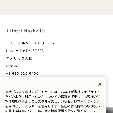
1 Hotel Nashville
デモンブルン・ストリート710
Nashville
TN
37203
アメリカ合衆国
ホテル：
+1 615 510 0400
予約：
+1 833 624 3111
当社（および当社のパートナー）は、お客様が当社ウェブサイト
Nashville
お問い合わせ
をどのように利用されたかについての情報を収集し、お客様の閲
覧体験を改善およびカスタマイズし、分析およびマーケティング
ポリシー
プレス
を目的としてクッキーを使用します。当社の個人情報の取り扱い
に関する詳細については、
個人情報保護方針を
ご覧ください。
ペット可
よくあるご質問