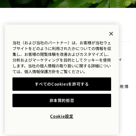
1 Hotel Melbourne
当社（および当社のパートナー）は、お客様が当社ウェ
ブサイトをどのように利用されたかについての情報を収
9 マリタイム・プレイ
ポリシー
集し、お客様の閲覧体験を改善およびカスタマイズし、
ス
アクセシビリティ
分析およびマーケティングを目的としてクッキーを使用
します。当社の個人情報の取り扱いに関する詳細につい
Melbourne
VIC
プレス
ては、
個人情報保護方針を
ご覧ください。
3008
よくある質問
すべてのCookiesを許可する
オーストラリア
Melbourne 採用情
ホテル：
報
非本質的拒否
+61 3 7053 0888
予約：
Cookie設定
+61 3 7053 0888
Melbourne
お問い合わせ