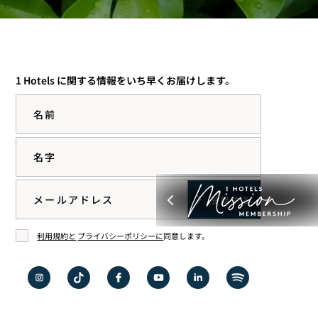
1 Hotels に関する情報をいち早くお届けします。
名前
名字
Email
利用規約と
プライバシーポリシーに
同意します。
同意する
イン
TikTok
Facebook
YouTube
LinkedIn
Spotify
スタ
で1
で1
で1
で1
で1