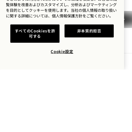
覧体験を改善およびカスタマイズし、分析およびマーケティング
Melbourne
お問い合わせ
を目的としてクッキーを使用します。当社の個人情報の取り扱い
に関する詳細については、
個人情報保護方針を
ご覧ください。
ポリシー
よくある質問
アクセシビリティ
Melbourne 採用情報
すべてのCookiesを許
非本質的拒否
プレス
可する
Cookie設定
空室状況を確認する
1 Hotels
ロケーション
Mission
1 Hotels に関する情報をいち早くお届けします。
私たちのストーリー
採用情報
名前
サステナビリティ
1 Homes
The Field Guide
事業開発
名字
プレス情報
お問い合わせ